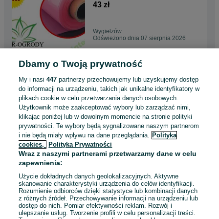
metry - Marma
43 zł
Wygiełzów
Odświeżono dnia 07 sierpnia 2026
Dbamy o Twoją prywatność
Gotowa Folia na stelaż tunelu
ogrodniczego 2x3m. ZIELONA
My i nasi
447
partnerzy przechowujemy lub uzyskujemy dostęp
275 zł
do informacji na urządzeniu, takich jak unikalne identyfikatory w
plikach cookie w celu przetwarzania danych osobowych.
Użytkownik może zaakceptować wybory lub zarządzać nimi,
Wygiełzów
klikając poniżej lub w dowolnym momencie na stronie polityki
Odświeżono dnia 07 sierpnia 2026
prywatności. Te wybory będą sygnalizowane naszym partnerom
i nie będą miały wpływu na dane przeglądania.
Polityka
cookies,
Polityka Prywatności
Agrotkanina czarna
Wraz z naszymi partnerami przetwarzamy dane w celu
40cmx100m UV 90g na
zapewnienia:
CHWASTY HIT Wszystkie
156 zł
wymiary
Użycie dokładnych danych geolokalizacyjnych. Aktywne
skanowanie charakterystyki urządzenia do celów identyfikacji.
Rozumienie odbiorców dzięki statystyce lub kombinacji danych
Wygiełzów
z różnych źródeł. Przechowywanie informacji na urządzeniu lub
Odświeżono dnia 07 sierpnia 2026
dostęp do nich. Pomiar efektywności reklam. Rozwój i
ulepszanie usług. Tworzenie profili w celu personalizacji treści.