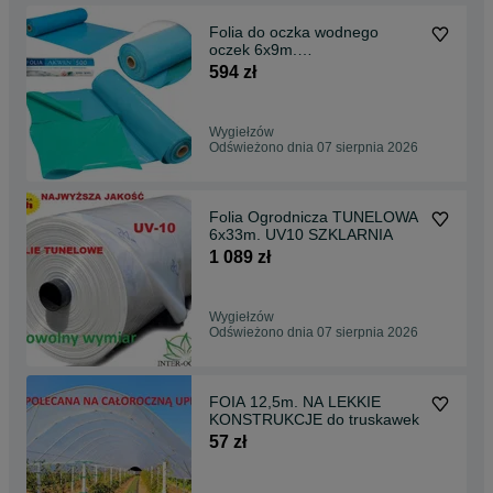
Folia do oczka wodnego
oczek 6x9m.
Niebiesko/Zielona
594 zł
Wygiełzów
Odświeżono dnia 07 sierpnia 2026
Folia Ogrodnicza TUNELOWA
6x33m. UV10 SZKLARNIA
1 089 zł
Wygiełzów
Odświeżono dnia 07 sierpnia 2026
FOIA 12,5m. NA LEKKIE
KONSTRUKCJE do truskawek
57 zł