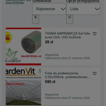
ZNALEŹLIŚMY 143
Sortowanie
Opcje przeglądania
OGŁOSZENIA
TAŚMA NAPRAWCZA foli folia
tunel UV4, UV5 5x25mb
28 zł
Wygiełzów
Odświeżono dnia 07 sierpnia 2026
Folia do podwieszenia
3,20x200mb. podwieszkowa
ekran tunelowa
590 zł
Wygiełzów
Odświeżono dnia 07 sierpnia 2026